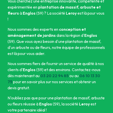
Vous cherchez une entreprise innovante, compétente et
expérimentée en
plantation de massif, arbuste et
fleurs
à
Englos
(59) ? La société
Leroy
est là pour vous
!
Nous sommes des experts en
conception et
aménagement de jardins
dans la région d'
Englos
(59). Que vous ayez besoin d'une plantation de massif,
d'un arbuste ou de fleurs, notre équipe de professionnels
est là pour vous aider.
Nous sommes fiers de fournir un service de qualité à nos
clients d'
Englos
(59) et des environs. Contactez-nous
dès maintenant au
03 20 22 94 85
ou au
06 10 13 30
75
pour en savoir plus sur nos services et obtenir un
devis gratuit.
N'oubliez pas que pour une plantation de massif, arbuste
ou fleurs réussie à
Englos
(59), la société
Leroy
est
votre partenaire idéal !